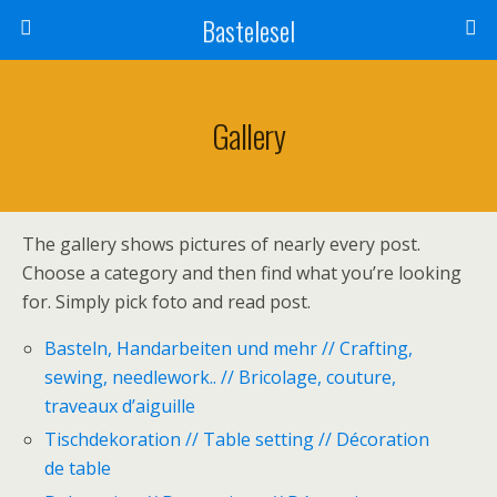
Bastelesel
Gallery
The gallery shows pictures of nearly every post.
Choose a category and then find what you’re looking
for. Simply pick foto and read post.
Basteln, Handarbeiten und mehr // Crafting,
sewing, needlework.. // Bricolage, couture,
traveaux d’aiguille
Tischdekoration // Table setting // Décoration
de table