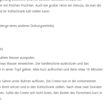
ser mit frischen Früchten. Auch bei großer Hitze ein Genuss, da man die
d im Kühlschrank kalt stellen kann.
 Menge eines anderen Dickungsmittels)
hl
kaltem Wasser ausspülen.
twas Wasser einweichen. Die Vanilleschote auskratzen und das
r in einen Topf geben. Alles kurz aufkochen und dann etwa 10 Minuten
n Sahne unter Rühren auflösen. Die Creme nun in die vorbereiteten
n Brett setzen und in den Kühlschrank stellen. Nach etwa zwei Stunden
en. Sollte die Creme sich nicht lösen, den Boden des Förmchens kurz in
n.