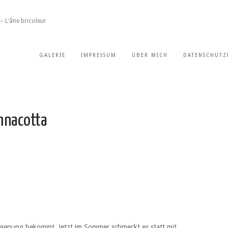
– L'âne bricoleur
GALERIE
IMPRESSUM
ÜBER MICH
DATENSCHUTZ
nnacotta
e genung bekommt. Jetzt im Sommer schmeckt es statt mit