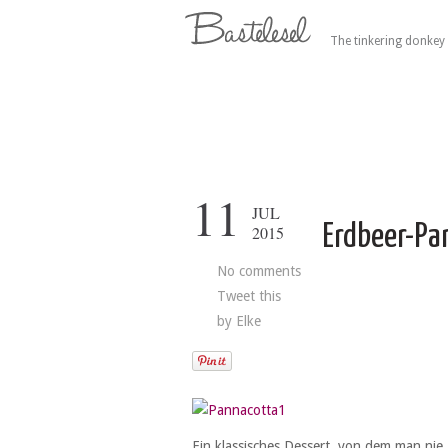
The tinkering donkey 
11
JUL
Erdbeer-Pa
2015
No comments
Tweet this
by
Elke
Ein klassisches Dessert, von dem man ni