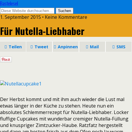
Bastelesel
1. September 2015 • Keine Kommentare
Für Nutella-Liebhaber
Teilen
Tweet
Anpinnen
Mail
SMS
Der Herbst kommt und mit ihm auch wieder die Lust mal
etwas länger in der Küche zu stehen. Heute nun ein
absolutes Schlemmerrezept für Nutella-Liebhaber. Locker
fluffige Cupcakes mit wunderbar cremiger Nutella-Füllung
und knuspriger Zimtzucker-Haube. Ratzfatz hergestellt
und dann am besten frisch aus dem Ofen noch lauwarm