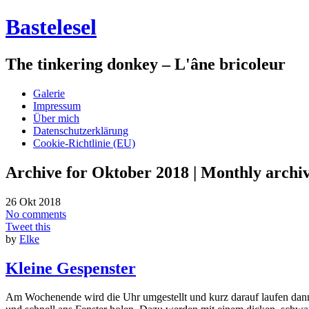
Bastelesel
The tinkering donkey – L'âne bricoleur
Galerie
Impressum
Über mich
Datenschutzerklärung
Cookie-Richtlinie (EU)
Archive for Oktober 2018 | Monthly archi
26
Okt
2018
No comments
Tweet this
by
Elke
Kleine Gespenster
Am Wochenende wird die Uhr umgestellt und kurz darauf laufen dann 