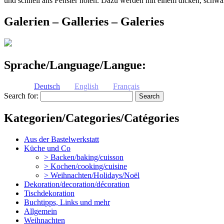
und schnell ans Fenster holen. Dazu werden mit einem dicken, schwar
Galerien – Galleries – Galeries
Sprache/Language/Langue:
Deutsch
English
Français
Search for:
Kategorien/Categories/Catégories
Aus der Bastelwerkstatt
Küche und Co
> Backen/baking/cuisson
> Kochen/cooking/cuisine
> Weihnachten/Holidays/Noël
Dekoration/decoration/décoration
Tischdekoration
Buchtipps, Links und mehr
Allgemein
Weihnachten