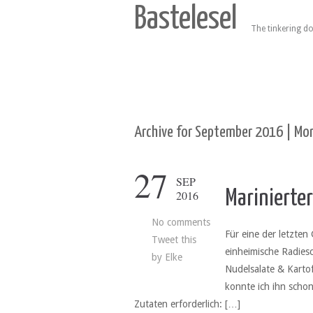
Bastelesel
The tinkering do
Archive for September 2016 | Mon
27
SEP
Marinierter
2016
No comments
Für eine der letzten 
Tweet this
einheimische Radies
by
Elke
Nudelsalate & Karto
konnte ich ihn schon
Zutaten erforderlich: […]