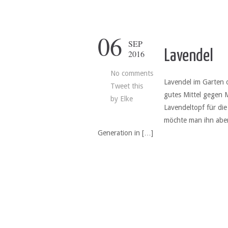
06
SEP
Lavendel
2016
No comments
Lavendel im Garten o
Tweet this
gutes Mittel gegen 
by
Elke
Lavendeltopf für di
möchte man ihn aber 
Generation in […]