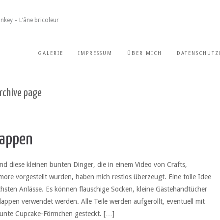
nkey – L'âne bricoleur
GALERIE
IMPRESSUM
ÜBER MICH
DATENSCHUTZ
archive page
lappen
nd diese kleinen bunten Dinger, die in einem Video von Crafts,
ore vorgestellt wurden, haben mich restlos überzeugt. Eine tolle Idee
ichsten Anlässe. Es können flauschige Socken, kleine Gästehandtücher
appen verwendet werden. Alle Teile werden aufgerollt, eventuell mit
bunte Cupcake-Förmchen gesteckt. […]