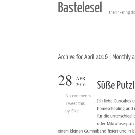
Bastelesel
The tinkering do
Archive for April 2016 | Monthly 
28
APR
Süße Putz
2016
No comments
Ich liebe Cupcakes u
Tweet this
homeschooling and m
by
Elke
für die unterschiedl
oder Mikrofaserputzl
einem kleinen Gummiband fixiert und in 