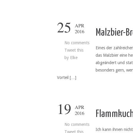
25
APR
Malzbier-B
2016
No comments
Eines der zahlreich
Tweet this
das Malzbier eine he
by
Elke
abgeändert und stat
besonders gern, wenn
Vorteil […]
19
APR
Flammkuch
2016
No comments
Ich kann ihnen nicht
Tweet this