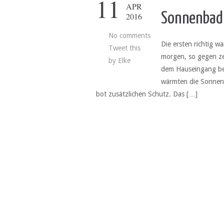
11
APR
Sonnenbad
2016
No comments
Die ersten richtig 
Tweet this
morgen, so gegen ze
by
Elke
dem Hauseingang beq
wärmten die Sonnens
bot zusätzlichen Schutz. Das […]