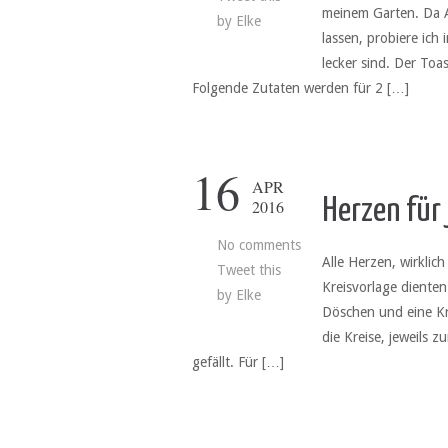
meinem Garten. Da Ar
by
Elke
lassen, probiere ic
lecker sind. Der Toa
Folgende Zutaten werden für 2 […]
16
APR
Herzen für
2016
No comments
Alle Herzen, wirklich
Tweet this
Kreisvorlage dienten
by
Elke
Döschen und eine Kr
die Kreise, jeweils z
gefällt. Für […]