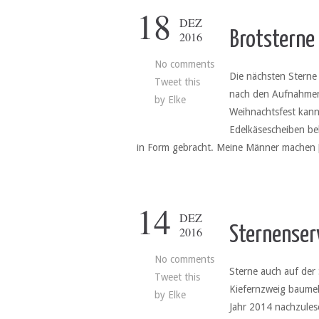
18
DEZ
Brotsterne
2016
No comments
Die nächsten Sterne 
Tweet this
nach den Aufnahmen 
by
Elke
Weihnachtsfest kann
Edelkäsescheiben be
in Form gebracht. Meine Männer machen
14
DEZ
Sternenser
2016
No comments
Sterne auch auf der
Tweet this
Kiefernzweig baumelt
by
Elke
Jahr 2014 nachzulese