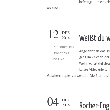
befestigt. Die einze
an eine […]
12
DEZ
Weißt du wi
2016
No comments
Angelehnt an das sch
Tweet this
ganz im Zeichen der 
by
Elke
Weihnachtstafel deta
Luises Videoanleitun
Geschenkpapier verwendet. Die Sterne si
04
DEZ
Rocher-Eng
2016