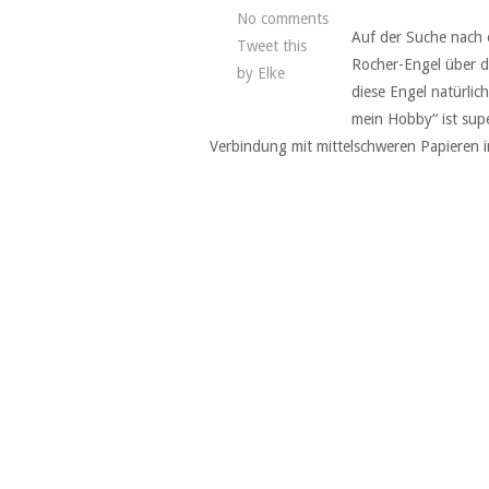
No comments
Auf der Suche nach 
Tweet this
Rocher-Engel über d
by
Elke
diese Engel natürli
mein Hobby“ ist supe
Verbindung mit mittelschweren Papieren i