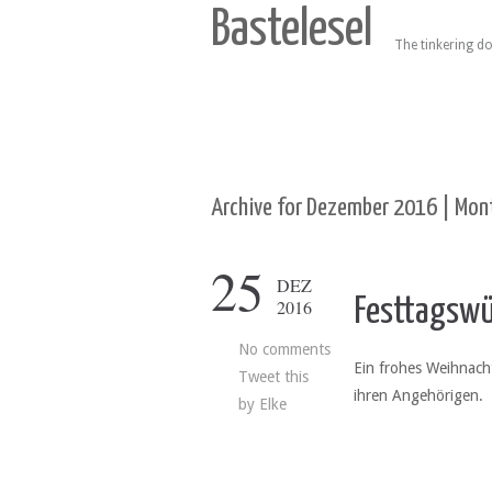
Bastelesel
The tinkering do
Archive for Dezember 2016 | Mont
25
DEZ
Festtagsw
2016
No comments
Ein frohes Weihnach
Tweet this
ihren Angehörigen.
by
Elke