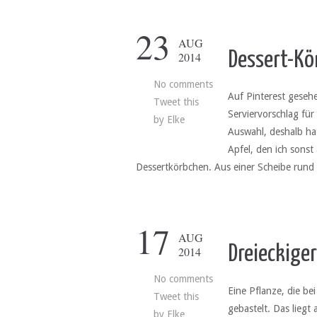
23
AUG
Dessert-Kö
2014
No comments
Auf Pinterest gesehe
Tweet this
Serviervorschlag fü
by
Elke
Auswahl, deshalb hat
Apfel, den ich sonst
Dessertkörbchen. Aus einer Scheibe rund
17
AUG
Dreieckiger
2014
No comments
Eine Pflanze, die be
Tweet this
gebastelt. Das liegt
by
Elke