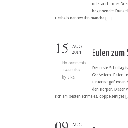
oder auch roter Dreie
beginnender Dunkelh
Deshalb nennen ihn manche […]
15
AUG
Eulen zum 
2014
No comments
Der erste Schultag i
Tweet this
Großeltern, Paten un
by
Elke
Pinterest gefunden h
den Körper. Dieser 
sich am besten schmales, doppelseitiges 
09
AUG