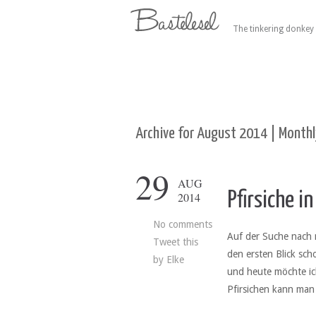
The tinkering donkey 
Archive for August 2014 | Monthl
29
AUG
Pfirsiche i
2014
No comments
Auf der Suche nach 
Tweet this
den ersten Blick sch
by
Elke
und heute möchte ich
Pfirsichen kann man 