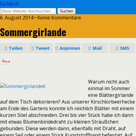
Bastelesel
6. August 2014 • Keine Kommentare
Sommergirlande
Teilen
Tweet
Anpinnen
Mail
SMS
Warum nicht auch
einmal im Sommer
eine Blättergirlande
auf dem Tisch dekorieren? Aus unserer Kirschlorbeerhecke
am Ende des Gartens konnte ich reichlich Blätter mit einem
kurzen Stiel abschneiden. Drei bis vier Stück habe ich dann
mit etwas Blumenbindedraht zu kleinen Sträußchen
gebunden. Diese werden dann, ebenfalls mit Draht, auf
einem Seil oder einem Stück Kunststoffband befestigt. Auf