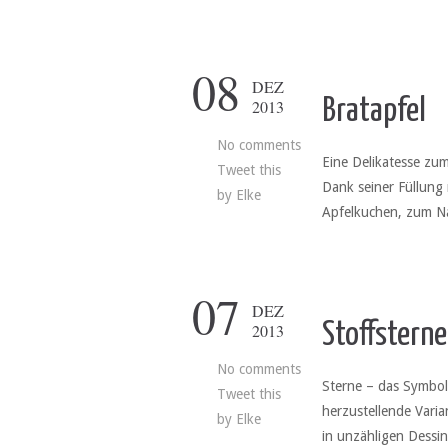
08
DEZ
Bratapfel
2013
No comments
Eine Delikatesse zu
Tweet this
Dank seiner Füllung
by
Elke
Apfelkuchen, zum Na
07
DEZ
Stoffsterne
2013
No comments
Sterne – das Symbol 
Tweet this
herzustellende Varia
by
Elke
in unzähligen Dessi