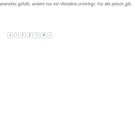
envlies gefüllt, andere nur mit Vlieseline unterlegt. Für alle jedoch gilt,
«
‹
1
2
3
4
›