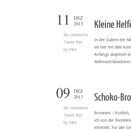
11
DEZ
Kleine Helf
2013
No comments
In der Galerie der N
Tweet this
sie hier mit dem kom
by
Elke
Anfangs skeptisch be
Weihnachtsbäckerei 
09
DEZ
Schoko-Br
2013
No comments
Brownies – köstlich
Tweet this
ich von der Bastele
by
Elke
erbettelt. Für alle