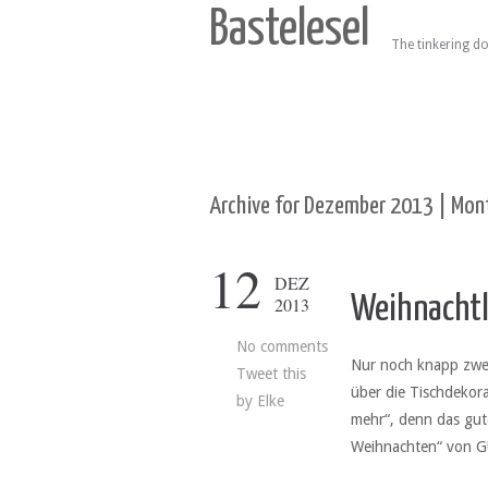
Bastelesel
The tinkering do
Archive for Dezember 2013 | Mont
12
DEZ
Weihnachtl
2013
No comments
Nur noch knapp zwe
Tweet this
über die Tischdekor
by
Elke
mehr“, denn das gut
Weihnachten“ von G