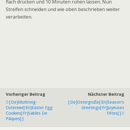
flach drücken und 10 Minuten ruhen lassen. Nun
Streifen schneiden und wie oben beschrieben weiter
verarbeiten.
Vorheriger Beitrag
Nächster Beitrag
[:de]Mürbteig-
[:de]Ostergrüße[:en]Season's
Ostereier[:en]Easter Egg
Greetings[:fr]Joyeuses
Cookies[:fr]Sablés De
Fêtes[:]
Pâques[:]