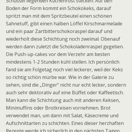
Schüssel liegenden Kuchenrost stecken. Auf den
Boden der Form kommt ein Schokokeks, darauf
spritzt man mit dem Spritzbeutel einen schönen
Sahnetuff, gibt einen halben Löffel Kirschmarmelade
und ein paar Zartbitterschokoraspel darauf und
wiederholt diese Schichtung noch zweimal. Obenauf
werden dann zuletzt die Schokoladenraspel gegeben.
Die Push-up-cakes vor dem Verzehr am besten
mindestens 1-2 Stunden kühl stellen. Ich persönlich
fand sie am Folgetag noch viel leckerer, weil der Keks
so richtig schön mürbe war. Wie in der Galerie zu
sehen, sind die „Dinger“ nicht nur echt lecker, sondern
auch sehr dektorativ auf eine Büffet oder Kaffeetisch.
Man kann die Schichtung auch mit anderen Keksen,
Minimuffins oder Brotkreisen vornehmen. Brot
verwendet man, um dann mit Salat, Käsecreme und
Aufschnittarten zu schichten. Eines dieser herzhaften
Rezepte werde ich sicherlich in den nächsten Tagen