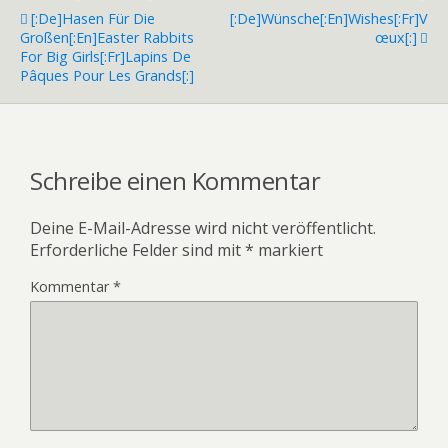
[:de]Hasen Für Die
[:de]Wünsche[:en]Wishes[:fr]V
Großen[:en]Easter Rabbits
Œux[:]
For Big Girls[:fr]Lapins De
Pâques Pour Les Grands[:]
Schreibe einen Kommentar
Deine E-Mail-Adresse wird nicht veröffentlicht.
Erforderliche Felder sind mit
*
markiert
Kommentar
*