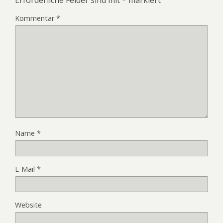
Erforderliche Felder sind mit
*
markiert
Kommentar
*
Name
*
E-Mail
*
Website