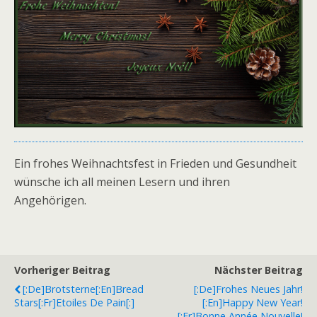
Ein frohes Weihnachtsfest in Frieden und Gesundheit
wünsche ich all meinen Lesern und ihren
Angehörigen.
Vorheriger Beitrag
Nächster Beitrag
[:de]Brotsterne[:en]Bread
[:de]Frohes Neues Jahr!
Stars[:fr]Etoiles De Pain[:]
[:en]Happy New Year!
[:fr]Bonne Année Nouvelle!