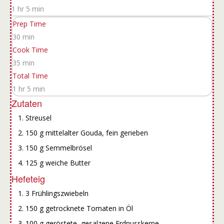
1 hr 5 min
Prep Time
30 min
Cook Time
35 min
Total Time
1 hr 5 min
Zutaten
Streusel
150 g mittelalter Gouda, fein gerieben
150 g Semmelbrösel
125 g weiche Butter
Hefeteig
3 Frühlingszwiebeln
150 g getrocknete Tomaten in Öl
100 g geröstete, gesalzene Erdnusskerne