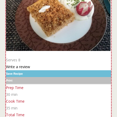
Serves 8
Write a review
Save Recipe
Print
Prep Time
30 min
Cook Time
35 min
Total Time