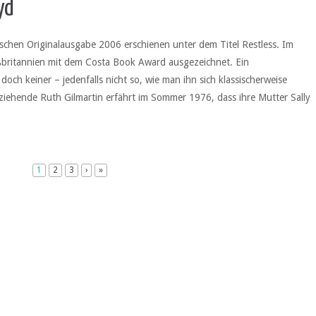
yd
ischen Originalausgabe 2006 erschienen unter dem Titel Restless. Im
oßbritannien mit dem Costa Book Award ausgezeichnet. Ein
doch keiner – jedenfalls nicht so, wie man ihn sich klassischerweise
nerziehende Ruth Gilmartin erfährt im Sommer 1976, dass ihre Mutter Sally
1
2
3
›
»