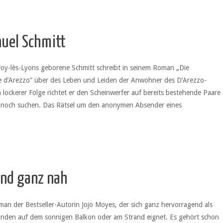
uel Schmitt
Foy-lès-Lyons geborene Schmitt schreibt in seinem Roman „Die
 d’Arezzo“ über des Leben und Leiden der Anwohner des D’Arezzo-
In lockerer Folge richtet er den Scheinwerfer auf bereits bestehende Paare
ch noch suchen. Das Rätsel um den anonymen Absender eines
nd ganz nah
an der Bestseller-Autorin Jojo Moyes, der sich ganz hervorragend als
tunden auf dem sonnigen Balkon oder am Strand eignet. Es gehört schon