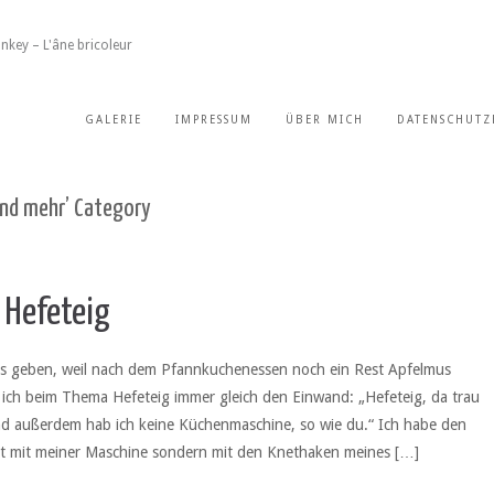
nkey – L'âne bricoleur
GALERIE
IMPRESSUM
ÜBER MICH
DATENSCHUTZ
 und mehr’ Category
Hefeteig
 es geben, weil nach dem Pfannkuchenessen noch ein Rest Apfelmus
 ich beim Thema Hefeteig immer gleich den Einwand: „Hefeteig, da trau
und außerdem hab ich keine Küchenmaschine, so wie du.“ Ich habe den
cht mit meiner Maschine sondern mit den Knethaken meines […]