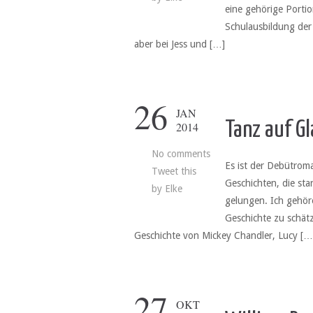
eine gehörige Porti
Schulausbildung der
aber bei Jess und […]
26
JAN
Tanz auf Gl
2014
No comments
Es ist der Debütrom
Tweet this
Geschichten, die star
by
Elke
gelungen. Ich gehöre
Geschichte zu schätz
Geschichte von Mickey Chandler, Lucy […
27
OKT