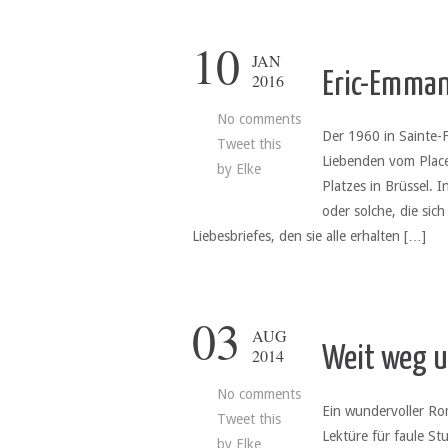
10
JAN
Eric-Emman
2016
No comments
Der 1960 in Sainte-
Tweet this
Liebenden vom Place
by
Elke
Platzes in Brüssel. 
oder solche, die si
Liebesbriefes, den sie alle erhalten […]
03
AUG
Weit weg u
2014
No comments
Ein wundervoller Rom
Tweet this
Lektüre für faule S
by
Elke