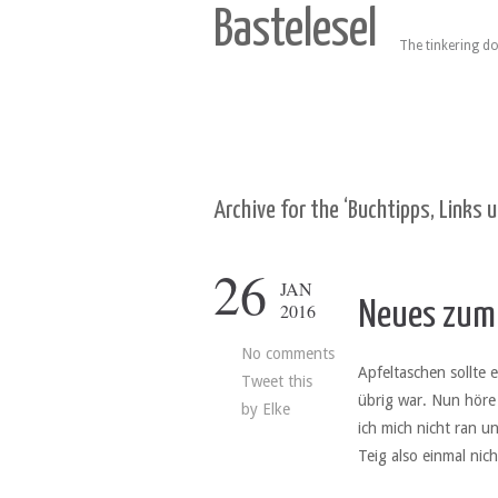
Bastelesel
The tinkering do
Archive for the ‘Buchtipps, Links
26
JAN
Neues zum 
2016
No comments
Apfeltaschen sollte
Tweet this
übrig war. Nun höre
by
Elke
ich mich nicht ran 
Teig also einmal ni