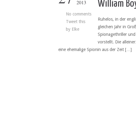
William Bo
2013
No comments
Ruhelos, in der engl
Tweet this
gleichen Jahr in Gr
by
Elke
Spionagethriller und 
vorstellt. Die allei
eine ehemalige Spionin aus der Zeit […]