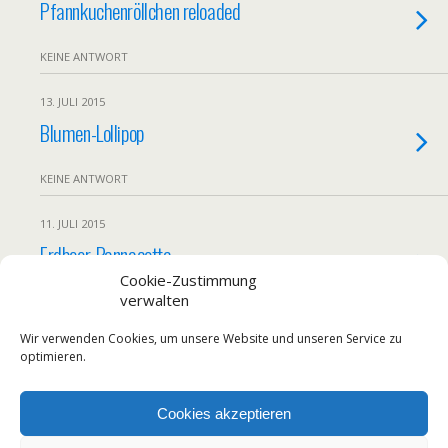
Pfannkuchenröllchen reloaded
KEINE ANTWORT
13. JULI 2015
Blumen-Lollipop
KEINE ANTWORT
11. JULI 2015
Erdbeer-Pannacotta
Cookie-Zustimmung
verwalten
KEINE ANTWORT
Wir verwenden Cookies, um unsere Website und unseren Service zu
Weitere Von Diesem Monat Laden…
optimieren.
Cookies akzeptieren
Zum Seitenanfang