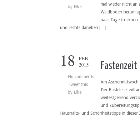
mal wieder nicht an
by
Elke
Waldboden herumlage
paar Tage trocknen. 
und rechts daneben […]
18
FEB
Fastenzeit
2015
No comments
Am Aschermittwoch is
Tweet this
Der Bastelesel will 
by
Elke
weitestgehend verzi
und Zubereitungstip
Haushalts- und Schönheitstipps in dieser 