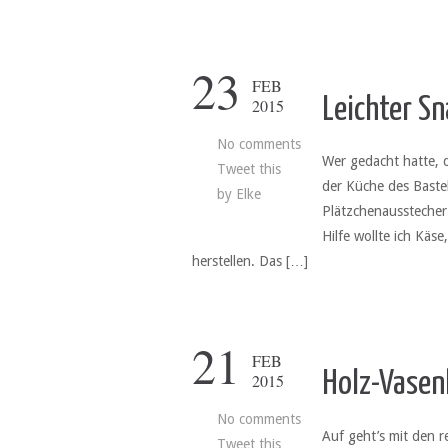
23
FEB
Leichter S
2015
No comments
Wer gedacht hatte, 
Tweet this
der Küche des Bastel
by
Elke
Plätzchenausstecher 
Hilfe wollte ich Kä
herstellen. Das […]
21
FEB
Holz-Vasen
2015
No comments
Auf geht’s mit den 
Tweet this