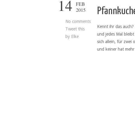
14
FEB
Pfannkuche
2015
No comments
Kennt ihr das auch?
Tweet this
und jedes Mal bleibt 
by
Elke
sich allein, für zwe
und keiner hat mehr