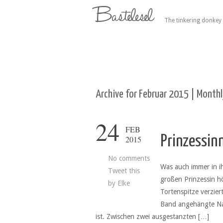
The tinkering donkey 
Archive for Februar 2015 | Monthl
24
FEB
Prinzessin
2015
No comments
Was auch immer in ih
Tweet this
großen Prinzessin hö
by
Elke
Tortenspitze verzier
Band angehängte Nam
ist. Zwischen zwei ausgestanzten […]