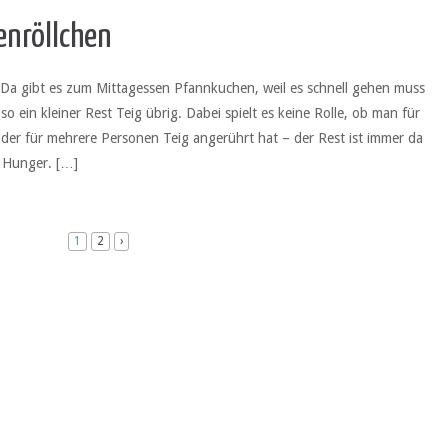
nröllchen
 Da gibt es zum Mittagessen Pfannkuchen, weil es schnell gehen muss
so ein kleiner Rest Teig übrig. Dabei spielt es keine Rolle, ob man für
i oder für mehrere Personen Teig angerührt hat – der Rest ist immer da
 Hunger. […]
1
2
›