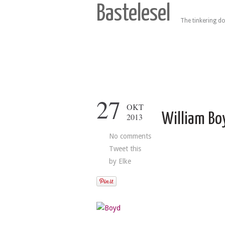
Bastelesel
The tinkering do
27
OKT
William Bo
2013
No comments
Tweet this
by
Elke