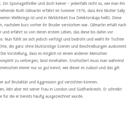
Ein Spionagethriller und doch keiner – jedenfalls nicht so, wie man ihn
nerziehende Ruth Gilmartin erfährt im Sommer 1976, dass ihre Mutter Sally
eiten Weltkriegs ist und in Wirklichkeit Eva Delektorskaja heißt. Diese
nachdem kurz vorher ihr Bruder verstorben war. Gilmartin erhält nach
 und erfährt so von deren erstem Leben, das diese bis dahin vor
 Nun fühlt sie sich jedoch verfolgt und bedroht und weiht ihr Tochter
hichte, die ganz ohne blutrünstige Szenen und Beschreibungen auskommt
Die Vorstellung, dass es möglich ist einem anderen Menschen
komplett zu verbergen, lässt innehalten. Erschüttert muss man während
tmenschen immer nur so gut kennt, wie dieser es zulässt und das gilt
ber auf Brutalität und Aggression gut verzichten können.
, lebt aber mit seiner Frau in London und Südfrankreich. Er schreibt
für die er bereits häufig ausgezeichnet wurde.