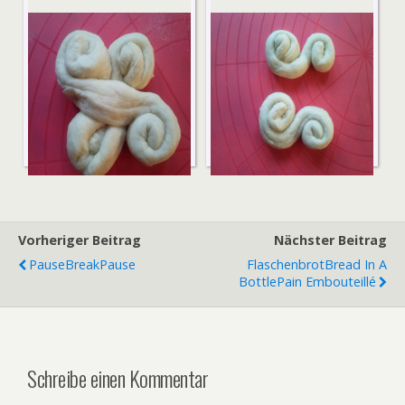
Vorheriger Beitrag
Nächster Beitrag
Pause
Break
Pause
Flaschenbrot
Bread In A
Bottle
Pain Embouteillé
Schreibe einen Kommentar