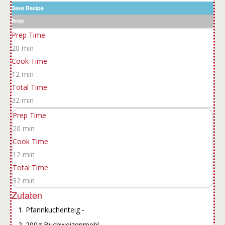
Save Recipe
Print
Prep Time
20 min
Cook Time
12 min
Total Time
32 min
Prep Time
20 min
Cook Time
12 min
Total Time
32 min
Zutaten
Pfannkuchenteig -
200g Buchweizenmehl