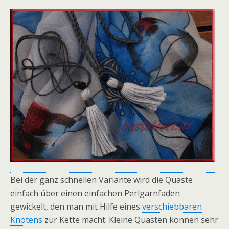
Bei der ganz schnellen Variante wird die Quaste
einfach über einen einfachen Perlgarnfaden
gewickelt, den man mit Hilfe eines
verschiebbaren
Knotens
zur Kette macht. Kleine Quasten können sehr