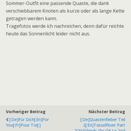
Sommer-Outfit eine passende Quaste, die dank
verschiebbarem Knoten als kurze oder als lange Kette
getragen werden kann.
Tragefotos werde ich nachreichen, denn dafür reichte
heute das Sonnenlicht leider nicht aus.
Vorheriger Beitrag
Nächster Beitrag
[:de]Für Dich[:en]For
[:de]Quastenfieber Teil
You[:fr]Pour Toi[:]
2[:en]Tasselfever Part
2[:fr]Glands De Clé Le 2nd