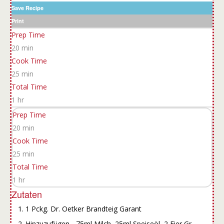
Save Recipe
Print
Prep Time
20 min
Cook Time
25 min
Total Time
1 hr
Prep Time
20 min
Cook Time
25 min
Total Time
1 hr
Zutaten
1 Pckg. Dr. Oetker Brandteig Garant
Hinzuzufügen - 75ml Milch, 25ml Speiseöl, 2 Eier Gr.