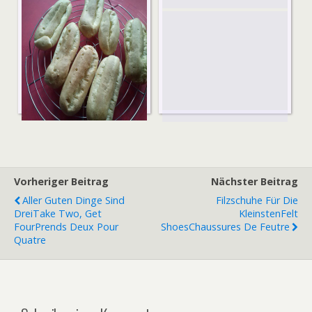
Eclair2
Vorheriger Beitrag
Nächster Beitrag
Aller Guten Dinge Sind
Filzschuhe Für Die
Drei
Take Two, Get
Kleinsten
Felt
Four
Prends Deux Pour
Shoes
Chaussures De Feutre
Quatre