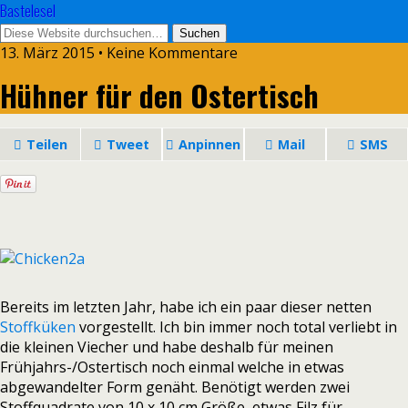
Bastelesel
13. März 2015 • Keine Kommentare
Hühner für den Ostertisch
Teilen
Tweet
Anpinnen
Mail
SMS
Bereits im letzten Jahr, habe ich ein paar dieser netten
Stoffküken
vorgestellt. Ich bin immer noch total verliebt in
die kleinen Viecher und habe deshalb für meinen
Frühjahrs-/Ostertisch noch einmal welche in etwas
abgewandelter Form genäht. Benötigt werden zwei
Stoffquadrate von 10 x 10 cm Größe, etwas Filz für