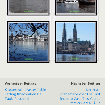
HH4
HH3a
HH2a
HH1
Vorheriger Beitrag
Nächster Beitrag
Ostertisch II
Easter Table
Der Erste
Setting II
Décoration De
Rhabarberkuchen
The First
Table Pascale II
Rhubarb Cake This Year
Le
Premier Gâteau À La