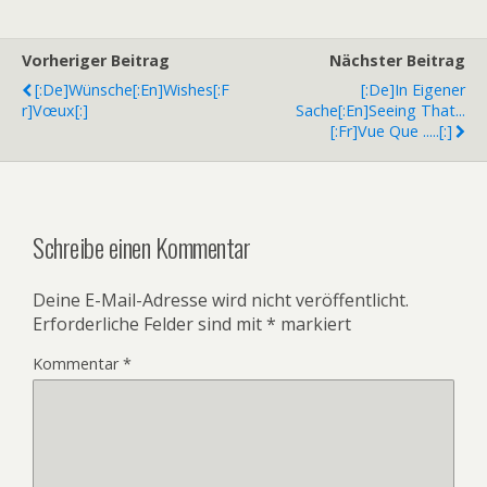
Vorheriger Beitrag
Nächster Beitrag
[:de]Wünsche[:en]Wishes[:f
[:de]In Eigener
R]Vœux[:]
Sache[:en]Seeing That...
[:fr]Vue Que .....[:]
Schreibe einen Kommentar
Deine E-Mail-Adresse wird nicht veröffentlicht.
Erforderliche Felder sind mit
*
markiert
Kommentar
*