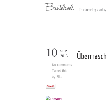
The tinkering donkey 
10
SEP
Überrrasc
2013
No comments
Tweet this
by
Elke