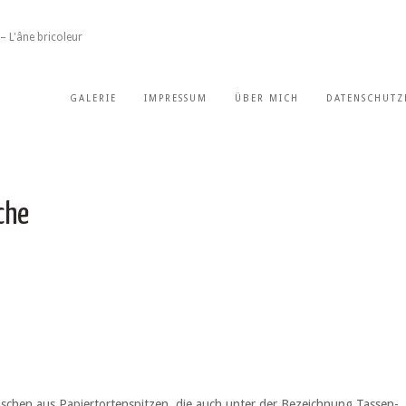
– L'âne bricoleur
GALERIE
IMPRESSUM
ÜBER MICH
DATENSCHUTZ
che
taschen aus Papiertortenspitzen, die auch unter der Bezeichnung Tassen-