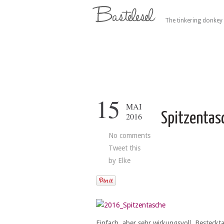
The tinkering donkey 
15
MAI
Spitzentas
2016
No comments
Tweet this
by
Elke
Einfach, aber sehr wirkungsvoll. Besteck