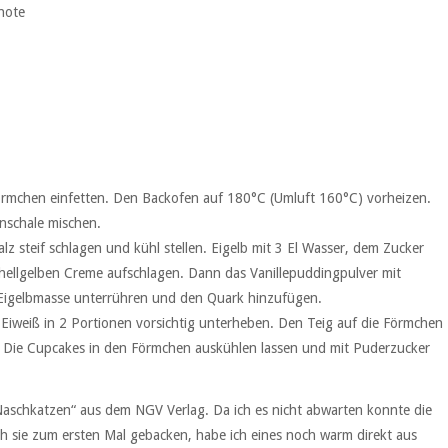
chote
Förmchen einfetten. Den Backofen auf 180°C (Umluft 160°C) vorheizen.
nschale mischen.
alz steif schlagen und kühl stellen. Eigelb mit 3 El Wasser, dem Zucker
hellgelben Creme aufschlagen. Dann das Vanillepuddingpulver mit
 Eigelbmasse unterrühren und den Quark hinzufügen.
weiß in 2 Portionen vorsichtig unterheben. Den Teig auf die Förmchen
n. Die Cupcakes in den Förmchen auskühlen lassen und mit Puderzucker
aschkatzen“ aus dem NGV Verlag. Da ich es nicht abwarten konnte die
ch sie zum ersten Mal gebacken, habe ich eines noch warm direkt aus