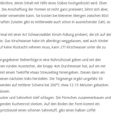
stikröhre, deren Inhalt mit Hilfe eines Stabes hochgedrückt wird. Eben
. Die Anschaffung der Formen ist nicht ganz preiswert, lohnt sich aber,
ieder verwenden kann. Sie kosten bei kleineren Mengen zwischen 80ct
ften Zutaten gibt es mittlerweile auch schon in ausreichender Zahl, so
nmal mit einer Art Schwarzwälder Kirsch-Füllung probiert, die ich auf der
e. Das Kirschwasser habe ich allerdings weggelassen, weil auch Kinder
rauf keine Rücksicht nehmen muss, kann 2Tl Kirschwasser unter die zu
 angegebener Reihenfolge in eine Rührschüssel geben und mit den
Einen runden Ausstecher, der knapp 4cm Durchmesser hat, auf ein mit
mit einem Teelöffel etwas Streuselteig hineingeben. Diesen dann ein
inen nächsten Keks herstellen. Die Teigmenge ergibt ungefähr 30
 werden auf mittlerer Schiene bei 200°C etwa 12-15 Minuten gebacken.
lassen.
lezucker und Sahnefest steif schlagen. Die Förmchen zusammenbauen und
liegenden Kuchenrost stecken. Auf den Boden der Form kommt ein
pritzbeutel einen schönen Sahnetuff, gibt einen halben Löffel