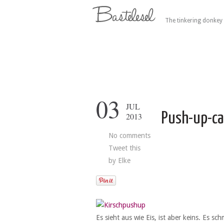
The tinkering donkey 
03
JUL
Push-up-c
2013
No comments
Tweet this
by
Elke
Es sieht aus wie Eis, ist aber keins. Es s