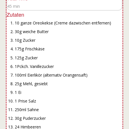
45 min
Zutaten
10 ganze Oreokekse (Creme dazwischen entfernen)
30g weiche Butter
10g Zucker
175g Frischkäse
125g Zucker
1Pckch. Vanillezucker
100ml Eierlikör (alternativ Orangensaft)
25g Mehl, gesiebt
1 Ei
1 Prise Salz
250ml Sahne
30g Puderzucker
24 Himbeeren