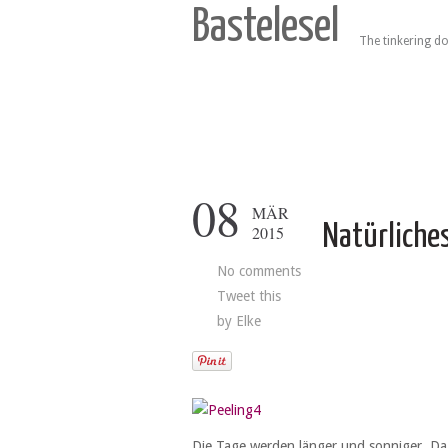
Bastelesel
The tinkering do
08
MÄR
Natürliche
2015
No comments
Tweet this
by
Elke
Die Tage werden länger und sonniger. Da