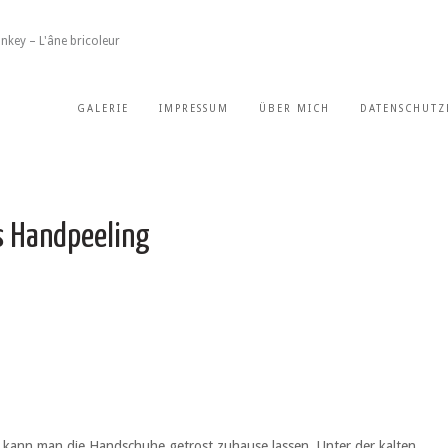
nkey – L'âne bricoleur
GALERIE
IMPRESSUM
ÜBER MICH
DATENSCHUTZ
s Handpeeling
 kann man die Handschuhe getrost zuhause lassen. Unter der kalten