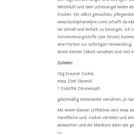
Winterluft und dem Lichtmangel leiden ab
trocken. Ein selbst gemachtes, pflegende
www.bystephanielynn.com) schafft da Abhi
sie schnell und einfach zu besorgen. Ich s
Konservierungsstoffe zum Einsatz komme
eine Portion zur sofortigen Verwendung. 
einem kleinen Etikett versehen und nett in
Zutaten:
50g brauner Zucker,
etwa 25ml Olivenöl
1 Esslöffel Zitronensaft
gleichmäßig miteinander verrühren. Je n
Mit einem kleinen Löffelchen eine etwa w
Handfläche und -rücken verteilen und ei
abwaschen und die Maniküre dann wie ge