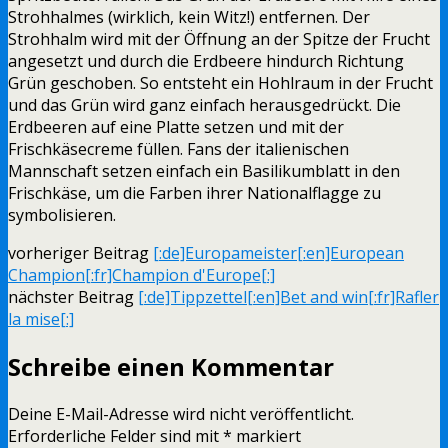
Strohhalmes (wirklich, kein Witz!) entfernen. Der
Strohhalm wird mit der Öffnung an der Spitze der Frucht
angesetzt und durch die Erdbeere hindurch Richtung
Grün geschoben. So entsteht ein Hohlraum in der Frucht
und das Grün wird ganz einfach herausgedrückt. Die
Erdbeeren auf eine Platte setzen und mit der
Frischkäsecreme füllen. Fans der italienischen
Mannschaft setzen einfach ein Basilikumblatt in den
Frischkäse, um die Farben ihrer Nationalflagge zu
symbolisieren.
vorheriger Beitrag
[:de]Europameister[:en]European
Champion[:fr]Champion d'Europe[:]
nächster Beitrag
[:de]Tippzettel[:en]Bet and win[:fr]Rafler
la mise[:]
Schreibe einen Kommentar
Deine E-Mail-Adresse wird nicht veröffentlicht.
Erforderliche Felder sind mit
*
markiert