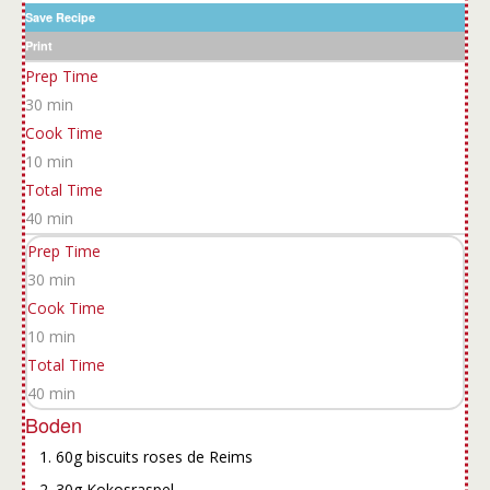
Save Recipe
Print
Prep Time
30 min
Cook Time
10 min
Total Time
40 min
Prep Time
30 min
Cook Time
10 min
Total Time
40 min
Boden
60g biscuits roses de Reims
30g Kokosraspel