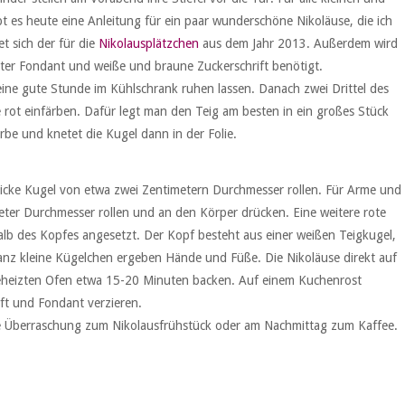
 es heute eine Anleitung für ein paar wunderschöne Nikoläuse, die ich
t sich der für die
Nikolausplätzchen
aus dem Jahr 2013. Außerdem wird
oter Fondant und weiße und braune Zuckerschrift benötigt.
eine gute Stunde im Kühlschrank ruhen lassen. Danach zwei Drittel des
rot einfärben. Dafür legt man den Teig am besten in ein großes Stück
farbe und knetet die Kugel dann in der Folie.
dicke Kugel von etwa zwei Zentimetern Durchmesser rollen. Für Arme und
meter Durchmesser rollen und an den Körper drücken. Eine weitere rote
lb des Kopfes angesetzt. Der Kopf besteht aus einer weißen Teigkugel,
r ganz kleine Kügelchen ergeben Hände und Füße. Die Nikoläuse direkt auf
heizten Ofen etwa 15-20 Minuten backen. Auf einem Kuchenrost
ft und Fondant verzieren.
ke Überraschung zum Nikolausfrühstück oder am Nachmittag zum Kaffee.