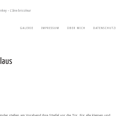
nkey – L'âne bricoleur
GALERIE
IMPRESSUM
ÜBER MICH
DATENSCHUTZ
laus
der stellen am Vorabend ihre Stiefel vor die Tür. Für alle kleinen und