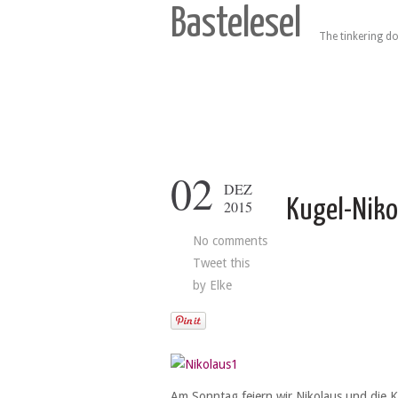
Bastelesel
The tinkering do
02
DEZ
Kugel-Niko
2015
No comments
Tweet this
by
Elke
Am Sonntag feiern wir Nikolaus und die Kin