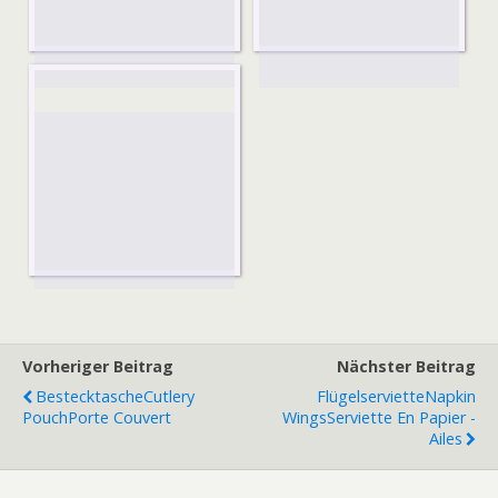
Vorheriger Beitrag
Nächster Beitrag
Bestecktasche
Cutlery
Flügelserviette
Napkin
Pouch
Porte Couvert
Wings
Serviette En Papier -
Ailes