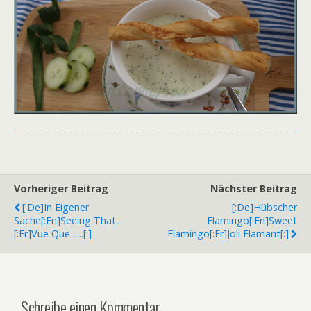
Vorheriger Beitrag
Nächster Beitrag
[:de]In Eigener
[:de]Hübscher
Sache[:en]Seeing That...
Flamingo[:en]Sweet
[:fr]Vue Que .....[:]
Flamingo[:fr]Joli Flamant[:]
Schreibe einen Kommentar