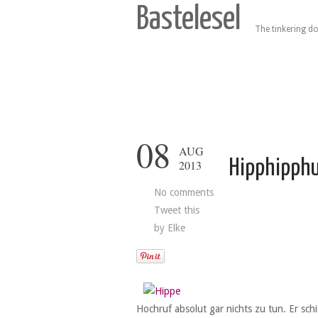
Bastelesel
The tinkering do
08
AUG
Hipphipphu
2013
No comments
Tweet this
by
Elke
Hochruf absolut gar nichts zu tun. Er sch