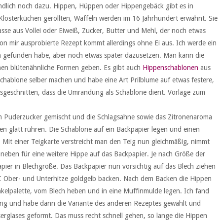
undlich noch dazu. Hippen, Hüppen oder Hippengebäck gibt es in
 Klosterküchen gerollten, Waffeln werden im 16 Jahrhundert erwähnt. Sie
sse aus Vollei oder Eiweiß, Zucker, Butter und Mehl, der noch etwas
n mir ausprobierte Rezept kommt allerdings ohne Ei aus. Ich werde ein
n gefunden habe, aber noch etwas später dazusetzen. Man kann die
nen blütenähnliche Formen geben. Es gibt auch
Hippenschablonen
aus
chablone selber machen und habe eine Art Prilblume auf etwas festere,
sgeschnitten, dass die Umrandung als Schablone dient. Vorlage zum
m Puderzucker gemischt und die Schlagsahne sowie das Zitronenaroma
n glatt rühren. Die Schablone auf ein Backpapier legen und einen
. Mit einer Teigkarte verstreicht man den Teig nun gleichmäßig, nimmt
aneben für eine weitere Hippe auf das Backpapier. Je nach Größe der
pier in Blechgröße. Das Backpapier nun vorsichtig auf das Blech ziehen
C Ober- und Unterhitze goldgelb backen. Nach dem Backen die Hippen
nkelpalette, vom Blech heben und in eine Muffinmulde legen. Ich fand
erig und habe dann die Variante des anderen Rezeptes gewählt und
rglases geformt. Das muss recht schnell gehen, so lange die Hippen