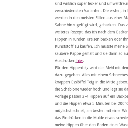
sind wirklich super lecker und umweltfre
verschiedensten Varianten. Die ersten, in
werden in den meisten Fällen aus einer Ma
Sahne hinzugefügt wird, gebacken. Das vo
weiteres Rezept, das ich nach dem Backe
Hippen in runden Kreisen backen oder ih
Kunststoff zu kaufen. Ich musste meine S
saubere Pappe gemalt und sie dann so au
Ausdrucken
hier
.
Für den Hippenteig wird das Mehl mit de
dazu gegeben. Alles mit einem Schneebese
knappen Esslöffel Teig in die Mitte geben
die Schablone wieder hoch und legt sie d
Vorlage passen 3-4 Hippen auf ein Backpa
und die Hippen etwa 5 Minuten bei 200°
möglichst schnell, am besten mit einer Wi
das Eindrücken in die Mulde etwas schwi
meine Hippen über den Boden eines Wasse