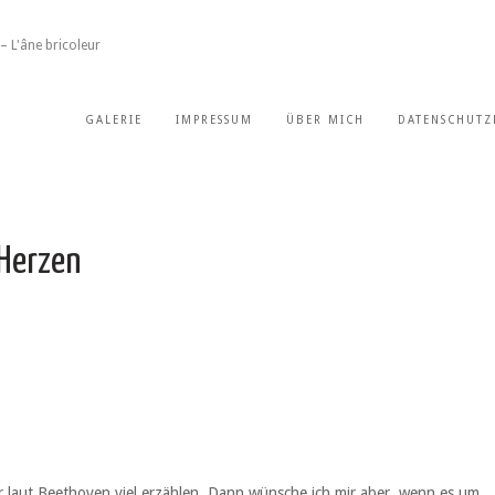
– L'âne bricoleur
GALERIE
IMPRESSUM
ÜBER MICH
DATENSCHUTZ
Herzen
 laut Beethoven viel erzählen. Dann wünsche ich mir aber, wenn es um