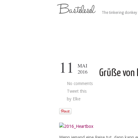
The tinkering donkey 
11
MAI
Grüße von 
2016
No comments
Tweet this
by
Elke
Wenn jemand eine Reise tut, dann kann er