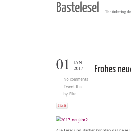
Bastelesel
The tinkering do
01
JAN
Frohes neu
2017
No comments
Tweet this
by
Elke
Alle Leser und Bastler konnten das neue J