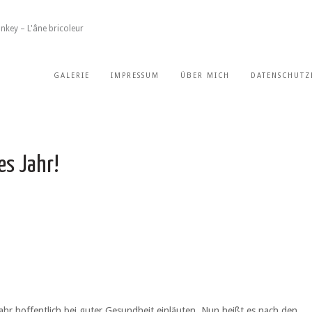
nkey – L'âne bricoleur
GALERIE
IMPRESSUM
ÜBER MICH
DATENSCHUTZ
es Jahr!
ahr hoffentlich bei guter Gesundheit einläuten. Nun heißt es nach den