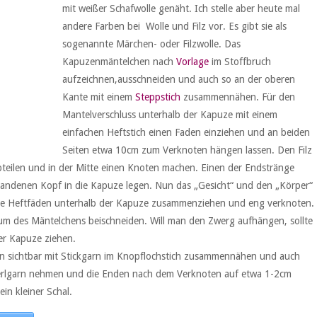
mit weißer Schafwolle genäht. Ich stelle aber heute mal
andere Farben bei Wolle und Filz vor. Es gibt sie als
sogenannte Märchen- oder Filzwolle. Das
Kapuzenmäntelchen nach
Vorlage
im Stoffbruch
aufzeichnen,ausschneiden und auch so an der oberen
Kante mit einem
Steppstich
zusammennähen. Für den
Mantelverschluss unterhalb der Kapuze mit einem
einfachen Heftstich einen Faden einziehen und an beiden
Seiten etwa 10cm zum Verknoten hängen lassen. Den Filz
bteilen und in der Mitte einen Knoten machen. Einen der Endstränge
andenen Kopf in die Kapuze legen. Nun das „Gesicht“ und den „Körper“
die Heftfäden unterhalb der Kapuze zusammenziehen und eng verknoten.
Saum des Mäntelchens beischneiden. Will man den Zwerg aufhängen, sollte
er Kapuze ziehen.
 sichtbar mit Stickgarn im Knopflochstich zusammennähen und auch
Perlgarn nehmen und die Enden nach dem Verknoten auf etwa 1-2cm
in kleiner Schal.