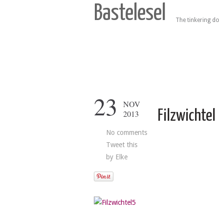
Bastelesel
The tinkering do
23
NOV
Filzwichtel
2013
No comments
Tweet this
by
Elke