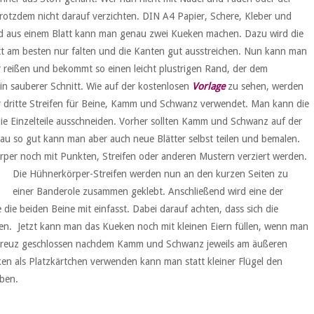
tzdem nicht darauf verzichten. DIN A4 Papier, Schere, Kleber und
und aus einem Blatt kann man genau zwei Kueken machen. Dazu wird die
latt am besten nur falten und die Kanten gut ausstreichen. Nun kann man
er reißen und bekommt so einen leicht plustrigen Rand, der dem
ein sauberer Schnitt. Wie auf der kostenlosen
Vorlage
zu sehen, werden
r dritte Streifen für Beine, Kamm und Schwanz verwendet. Man kann die
ie Einzelteile ausschneiden. Vorher sollten Kamm und Schwanz auf der
u so gut kann man aber auch neue Blätter selbst teilen und bemalen.
rper noch mit Punkten, Streifen oder anderen Mustern verziert werden.
Die Hühnerkörper-Streifen werden nun an den kurzen Seiten zu
einer Banderole zusammen geklebt. Anschließend wird eine der
ie beiden Beine mit einfasst. Dabei darauf achten, dass sich die
en. Jetzt kann man das Kueken noch mit kleinen Eiern füllen, wenn man
Kreuz geschlossen nachdem Kamm und Schwanz jeweils am äußeren
en als Platzkärtchen verwenden kann man statt kleiner Flügel den
iben.