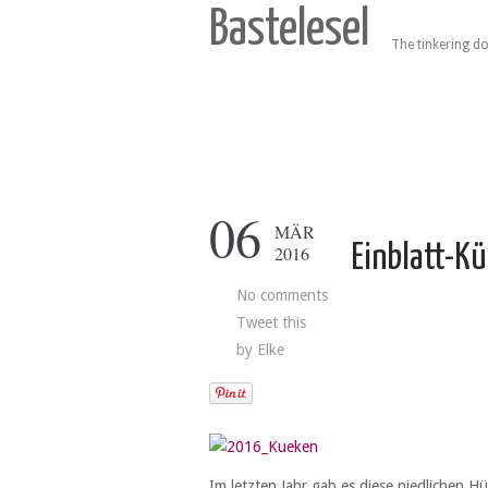
Bastelesel
The tinkering do
06
MÄR
Einblatt-K
2016
No comments
Tweet this
by
Elke
Im letzten Jahr gab es diese niedlichen 