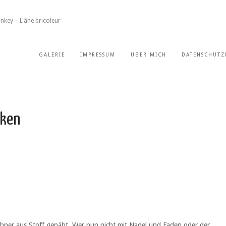
nkey – L'âne bricoleur
GALERIE
IMPRESSUM
ÜBER MICH
DATENSCHUTZ
üken
Hühner aus Stoff genäht. Wer nun nicht mit Nadel und Faden oder der