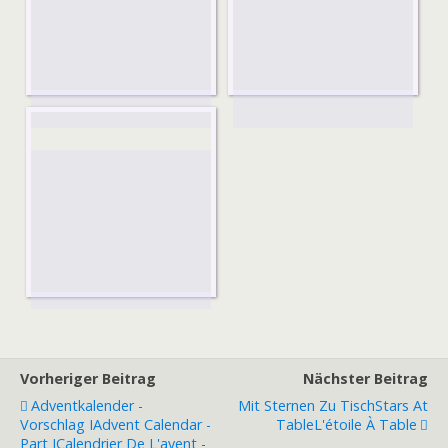
Vorheriger Beitrag
Nächster Beitrag
Adventkalender -
Mit Sternen Zu Tisch
Stars At
Vorschlag I
Advent Calendar -
Table
L'étoile À Table
Part I
Calendrier De L'avent -