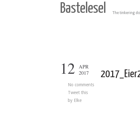
Bastelesel
The tinkering do
12
APR
2017_Eier
2017
No comments
Tweet this
by
Elke