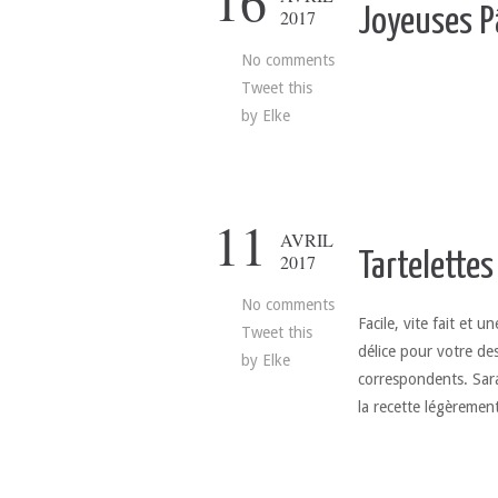
16
Joyeuses 
2017
No comments
Tweet this
by
Elke
11
AVRIL
Tartelettes
2017
No comments
Facile, vite fait et 
Tweet this
délice pour votre d
by
Elke
correspondents. Sara
la recette légèremen