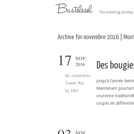
The tinkering donkey 
Archive for novembre 2016 | Mont
17
NOV.
Des bougies
2016
No comments
Jusqu’à l’année deri
Tweet this
Maintenant pourtant
by
Elke
couronne traditionell
coupés en differente
NOV.