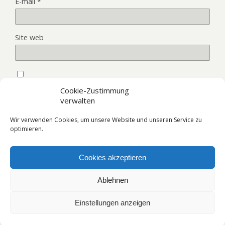
E-mail
*
Site web
Enregistrer mon nom, mon e-mail et mon site dans le
Cookie-Zustimmung
navigateur pour mon prochain commentaire.
verwalten
Wir verwenden Cookies, um unsere Website und unseren Service zu
optimieren.
Cookies akzeptieren
Retour au début
Ablehnen
Mobile
Bureau
Einstellungen anzeigen