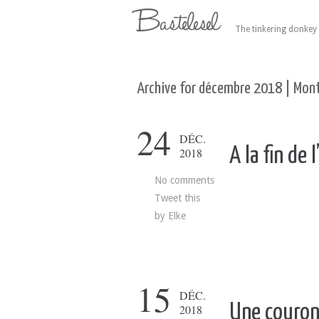
The tinkering donkey 
Archive for décembre 2018 | Mont
24
DÉC.
A la fin de 
2018
No comments
Tweet this
by
Elke
15
DÉC.
Une couron
2018