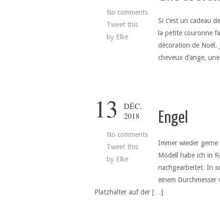
No comments
Si c’est un cadeau 
Tweet this
la petite couronne f
by
Elke
décoration de Noël. 
cheveux d’ange, une
13
DÉC.
Engel
2018
No comments
Immer wieder gerne v
Tweet this
Modell habe ich in 
by
Elke
nachgearbeitet. In s
einem Durchmesser vo
Platzhalter auf der […]