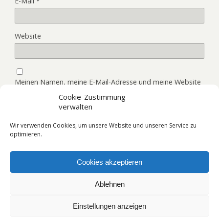
E-Mail
*
Website
Meinen Namen, meine E-Mail-Adresse und meine Website
in diesem Browser, für die nächste Kommentierung,
Cookie-Zustimmung
speichern.
verwalten
Wir verwenden Cookies, um unsere Website und unseren Service zu
optimieren.
Cookies akzeptieren
Zum Seitenanfang
Ablehnen
Mobil
Desktop
Einstellungen anzeigen